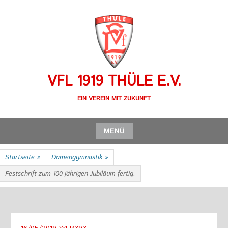
Zum
Inhalt
springen
VFL 1919 THÜLE E.V.
EIN VEREIN MIT ZUKUNFT
MENÜ
Zum
Startseite
»
Damengymnastik
»
Inhalt
springen
Festschrift zum 100-jährigen Jubiläum fertig.