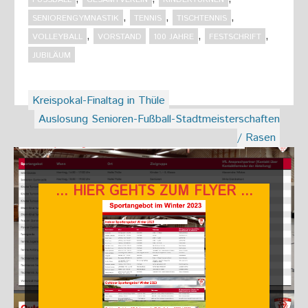
,
,
,
SENIORENGYMNASTIK
TENNIS
TISCHTENNIS
,
,
,
VOLLEYBALL
VORSTAND
100 JAHRE
FESTSCHRIFT
JUBILÄUM
Beitragsnavigation
Kreispokal-Finaltag in Thüle
Auslosung Senioren-Fußball-Stadtmeisterschaften
/ Rasen
... HIER GEHTS ZUM FLYER ...