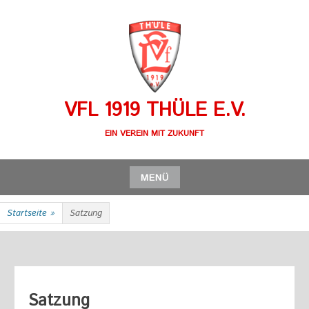
Zum
Inhalt
springen
VFL 1919 THÜLE E.V.
EIN VEREIN MIT ZUKUNFT
MENÜ
Zum
Startseite
»
Satzung
Inhalt
springen
Satzung