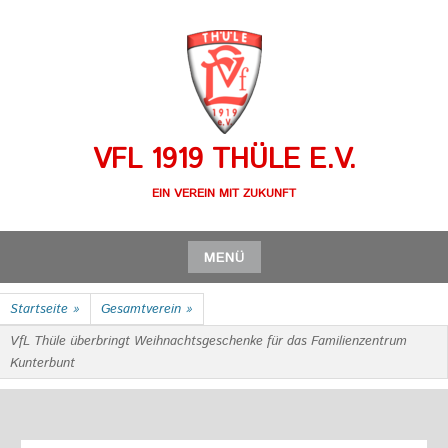
Zum
Inhalt
springen
VFL 1919 THÜLE E.V.
EIN VEREIN MIT ZUKUNFT
MENÜ
Zum
Startseite
»
Gesamtverein
»
Inhalt
springen
VfL Thüle überbringt Weihnachtsgeschenke für das Familienzentrum
Kunterbunt