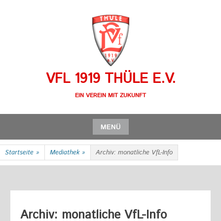
Zum
Inhalt
springen
VFL 1919 THÜLE E.V.
EIN VEREIN MIT ZUKUNFT
MENÜ
Zum
Startseite
»
Mediathek
»
Archiv: monatliche VfL-Info
Inhalt
springen
Archiv: monatliche VfL-Info