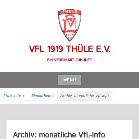
Zum
Inhalt
springen
VFL 1919 THÜLE E.V.
EIN VEREIN MIT ZUKUNFT
MENÜ
Zum
Startseite
»
Mediathek
»
Archiv: monatliche VfL-Info
Inhalt
springen
Archiv: monatliche VfL-Info