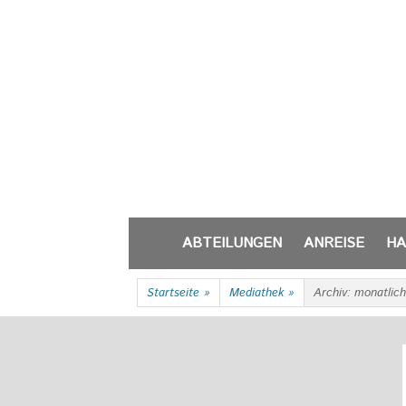
Zum
Inhalt
springen
Zum
ABTEILUNGEN
ANREISE
HA
Inhalt
springen
Startseite
»
Mediathek
»
Archiv: monatlich